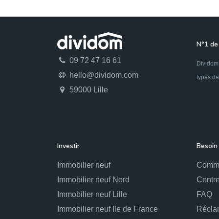
N°1 de 
09 72 47 16 61
Dividom 
hello@dividom.com
types de
59000 Lille
Investir
Besoin 
Immobilier neuf
Comme
Immobilier neuf Nord
Centre
Immobilier neuf Lille
FAQ
Immobilier neuf Ile de France
Récla