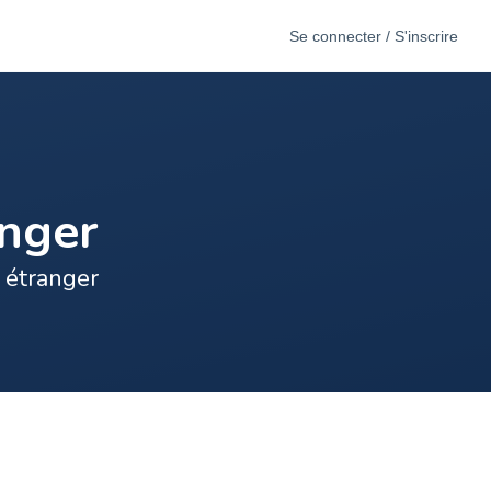
Se connecter / S'inscrire
anger
s étranger