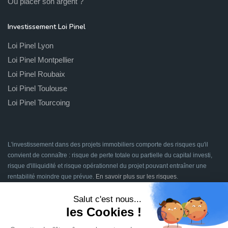
Où placer son argent ?
Investissement Loi Pinel
Loi Pinel Lyon
Loi Pinel Montpellier
Loi Pinel Roubaix
Loi Pinel Toulouse
Loi Pinel Tourcoing
L'investissement dans des projets immobiliers comporte des risques qu'il
convient de connaître : risque de perte totale ou partielle du capital investi,
risque d'illiquidité et risque opérationnel du projet pouvant entraîner une
rentabilité moindre que prévue.
En savoir plus sur les risques
.
Signatures en ligne assurées par