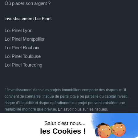
Où placer son argent ?
Investissement Loi Pinel
Loi Pinel Lyon
Loi Pinel Montpellier
Loi Pinel Roubaix
Loi Pinel Toulouse
Loi Pinel Tourcoing
L'investissement dans des projets immobiliers comporte des risques qu'il
convient de connaître : risque de perte totale ou partielle du capital investi,
risque d'illiquidité et risque opérationnel du projet pouvant entraîner une
rentabilité moindre que prévue.
En savoir plus sur les risques
.
Signatures en ligne assurées par