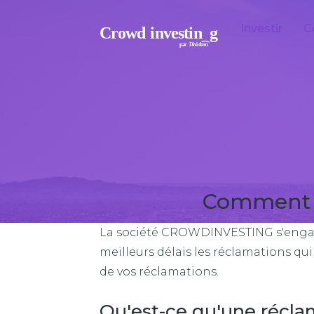
Investir
C
Crowd
investin
g
par
Divi
dom
Comment f
La société CROWDINVESTING s'engage, 
meilleurs délais les réclamations qui
de vos réclamations.
Qu'est-ce qu'une récla