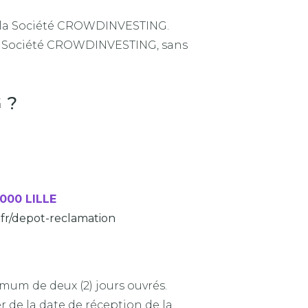
s la Société CROWDINVESTING.
la Société CROWDINVESTING, sans
 ?
 000 LILLE
.fr/depot-reclamation
um de deux (2) jours ouvrés.
 de la date de réception de la