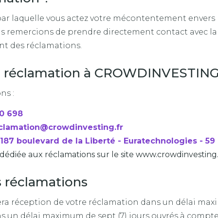
 par laquelle vous actez votre mécontentement enver
us remercions de prendre directement contact avec 
ent des réclamations.
 réclamation à CROWDINVESTING
ns :
50 698
clamation@crowdinvesting.fr
187 boulevard de la Liberté - Euratechnologies - 59
 dédiée aux réclamations sur le site www.crowdinvesting
s réclamations
 réception de votre réclamation dans un délai maxim
 un délai maximum de sept (7) jours ouvrés à compter