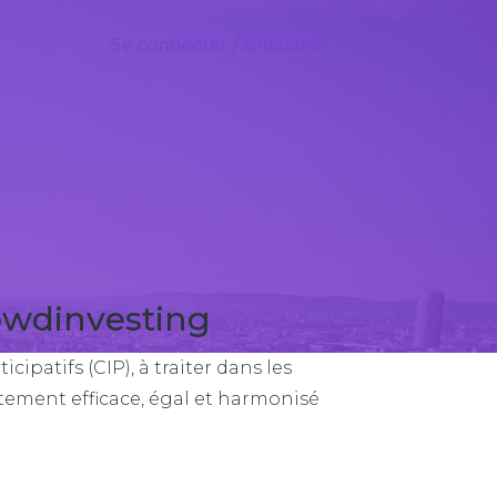
Se connecter / S'inscrire
owdinvesting
patifs (CIP), à traiter dans les
itement efficace, égal et harmonisé